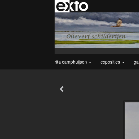
rita camphuijsen
exposities
ga