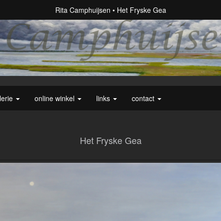
Rita Camphuijsen
Het Fryske Gea
lerie
online winkel
links
contact
Het Fryske Gea