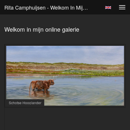
Rita Camphuijsen - Welkom In Mijn Online Galerie
Tog
navi
Welkom in mijn online galerie
Schotse Hooglander