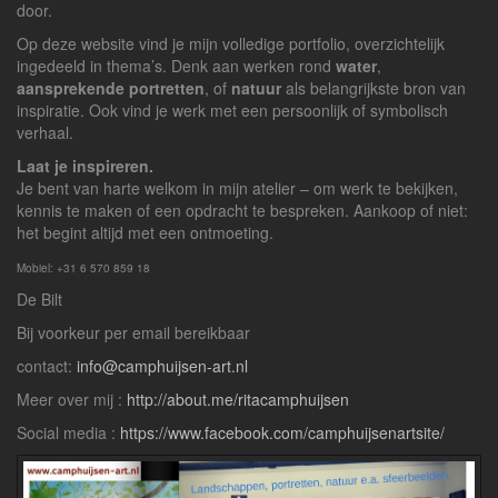
door.
Op deze website vind je mijn volledige portfolio, overzichtelijk
ingedeeld in thema’s. Denk aan werken rond
water
,
aansprekende portretten
, of
natuur
als belangrijkste bron van
inspiratie. Ook vind je werk met een persoonlijk of symbolisch
verhaal.
Laat je inspireren.
Je bent van harte welkom in mijn atelier – om werk te bekijken,
kennis te maken of een opdracht te bespreken. Aankoop of niet:
het begint altijd met een ontmoeting.
Mobiel: +31 6 570 859 18
De Bilt
Bij voorkeur per email bereikbaar
contact:
info@camphuijsen-art.nl
Meer over mij :
http://about.me/ritacamphuijsen
Social media :
https://www.facebook.com/camphuijsenartsite/