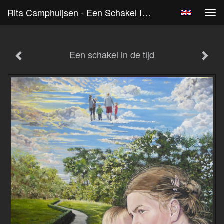
Rita Camphuijsen - Een Schakel In De Tijd
Tog
navi
Een schakel in de tijd