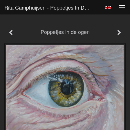
Rita Camphuijsen - Poppetjes In De Ogen
Tog
navi
Poppetjes in de ogen