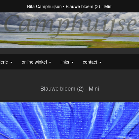
Rita Camphuijsen
Blauwe bloem (2) - Mini
lerie
online winkel
links
contact
Blauwe bloem (2) - Mini