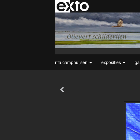
rita camphuijsen
exposities
ga