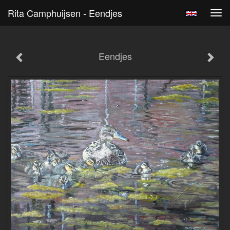
Rita Camphuijsen - Eendjes
Tog
navi
Eendjes