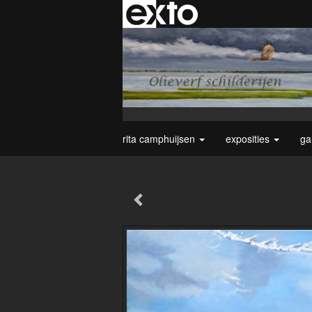
rita camphuijsen
exposities
ga