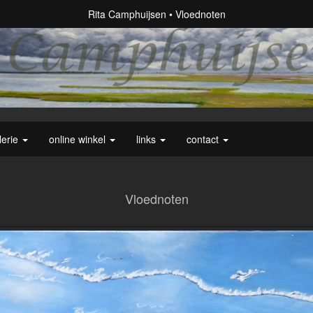
Rita Camphuijsen
Vloednoten
lerie
online winkel
links
contact
Vloednoten