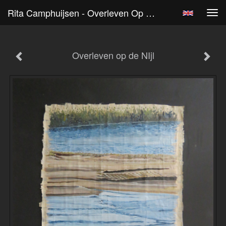
Rita Camphuijsen - Overleven Op De NIjl
Tog
navi
Overleven op de NIjl