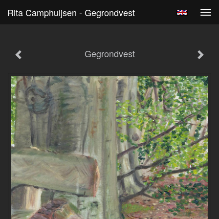
Rita Camphuijsen - Gegrondvest
Tog
navi
Gegrondvest