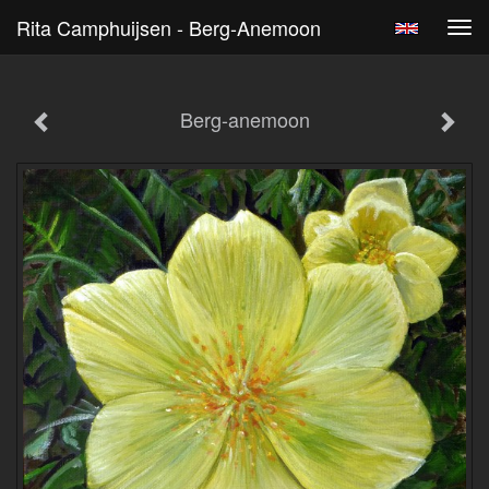
Rita Camphuijsen - Berg-Anemoon
Tog
navi
Berg-anemoon