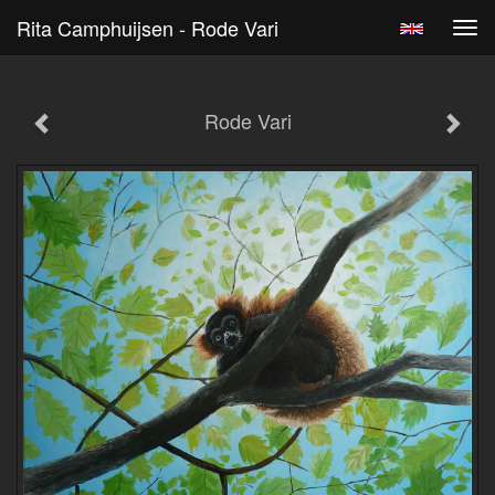
Rita Camphuijsen - Rode Vari
Tog
navi
Rode Vari