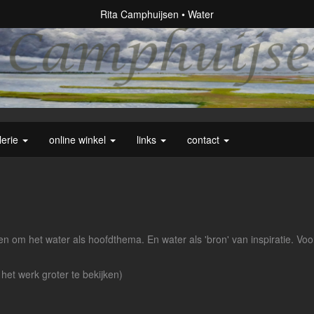
Rita Camphuijsen
Water
lerie
online winkel
links
contact
 en om het water als hoofdthema. En water als 'bron' van inspiratie. Vo
 het werk groter te bekijken)