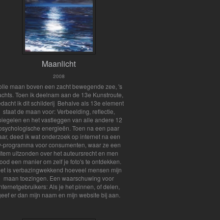
Maanlicht
2008
olle maan boven een zacht bewegende zee, 's
achts. Toen ik deelnam aan de 13e Kunstroute,
dacht ik dit schilderij Behalve als 13e element
staat de maan voor: Verbeelding, reflectie,
piegelen en het vastleggen van alle andere 12
psychologische energieën. Toen na een paar
aar, deed ik wat onderzoek op internet na een
v-programma voor consumenten, waar ze een
item uitzonden over het auteursrecht en men
ood een manier om zelf je foto's te ontdekken.
et is verbazingwekkend hoeveel mensen mijn
maan toezingen. Een waarschuwing voor
internetgebruikers: Als je het pinnen, of delen,
geef er dan mijn naam en mijn website bij aan.