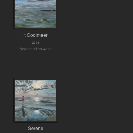
't Gooimeer
2013
Nederland en water
Serene