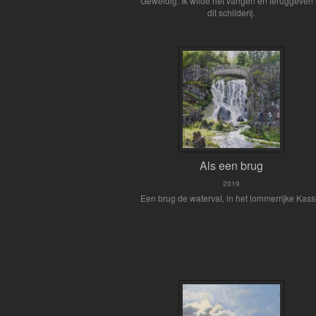
Geweldig. Ik wilde het vangen en teruggeven 
dit schilderij.
Als een brug
2019
Een brug de waterval, in het lommerrijke Kass