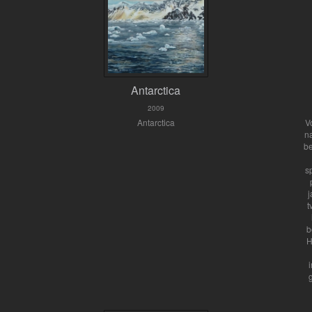
Antarctica
2009
Antarctica
V
n
be
s
j
t
b
H