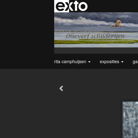
rita camphuijsen
exposities
ga