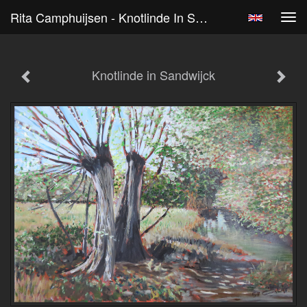
Rita Camphuijsen - Knotlinde In Sandwijck
Tog
navi
Knotlinde in Sandwijck