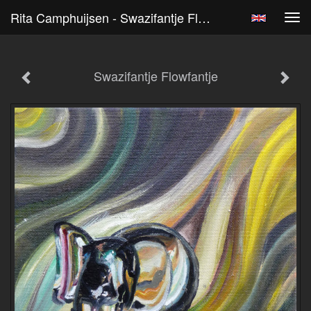
Rita Camphuijsen - Swazifantje Flowfantje
Tog
navi
Swazifantje Flowfantje