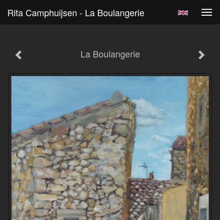
Rita Camphuijsen - La Boulangerie
Tog
navi
La Boulangerie