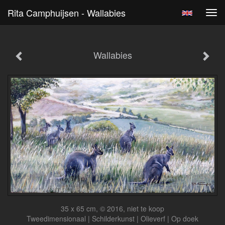
Rita Camphuijsen - Wallabies
Tog
navi
Wallabies
35 x 65 cm, © 2016, niet te koop
Tweedimensionaal | Schilderkunst | Olieverf | Op doek