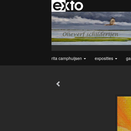
rita camphuijsen
exposities
ga