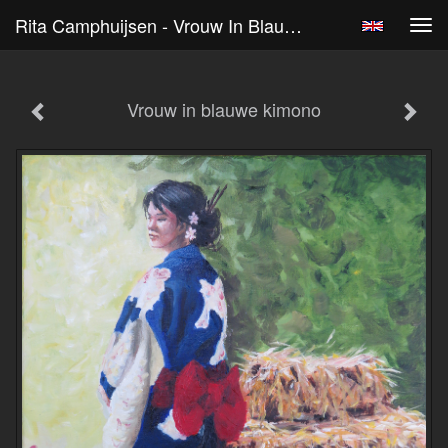
Rita Camphuijsen - Vrouw In Blauwe Kimono
Tog
navi
Vrouw in blauwe kimono