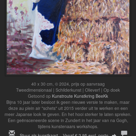
40 x 30 cm, © 2024, prijs op aanvraag
Tweedimensionaal | Schilderkunst | Olieverf | Op doek
Getoond op
Kunstroute Kunstkring BeeKk
Bijna 10 jaar later besloot ik geen nieuwe versie te maken, maar
deze au plein air "schets" uit 2015 verder uit te werken en een
meer Japanse look te geven. En het hooi sterker te laten spreken.
Een geënsceneerde scene in Zundert in het jaar van na Gogh,
tijdens kunstenaars workshops.
Stuur als kunstkaart
Vanaf € 2,95 excl. porto