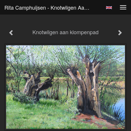
Rita Camphuijsen - Knotwilgen Aan Klompenpad
Tog
navi
Knotwilgen aan klompenpad