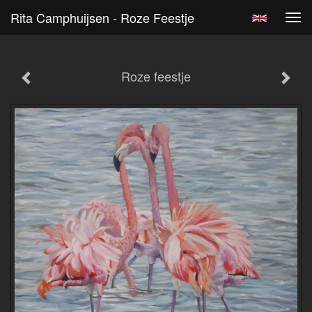
Rita Camphuijsen - Roze Feestje
Tog
navi
Roze feestje