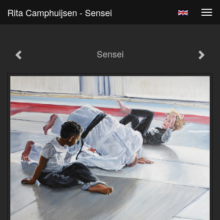
Rita Camphuijsen - Sensei
Tog
navi
Sensei