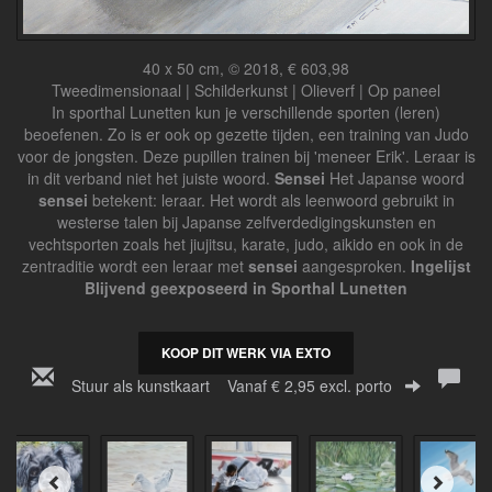
40 x 50 cm, © 2018, € 603,98
Tweedimensionaal | Schilderkunst | Olieverf | Op paneel
In sporthal Lunetten kun je verschillende sporten (leren)
beoefenen. Zo is er ook op gezette tijden, een training van Judo
voor de jongsten. Deze pupillen trainen bij 'meneer Erik'. Leraar is
in dit verband niet het juiste woord.
Sensei
Het Japanse woord
sensei
betekent: leraar. Het wordt als leenwoord gebruikt in
westerse talen bij Japanse zelfverdedigingskunsten en
vechtsporten zoals het jiujitsu, karate, judo, aikido en ook in de
zentraditie wordt een leraar met
sensei
aangesproken.
Ingelijst
Blijvend geexposeerd in Sporthal Lunetten
KOOP DIT WERK VIA EXTO
Stuur als kunstkaart
Vanaf € 2,95 excl. porto