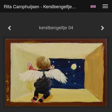
Rita Camphuijsen - Kerstbengeltje 04
Tog
navi
kerstbengeltje 04