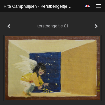
Rita Camphuijsen - Kerstbengeltje 01
Tog
navi
kerstbengeltje 01