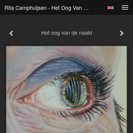
Rita Camphuijsen - Het Oog Van De Naald
Tog
navi
Het oog van de naald