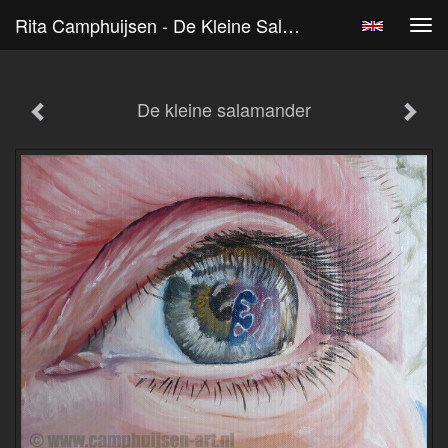
Rita Camphuijsen - De Kleine Salamander
Tog
navi
De kleine salamander