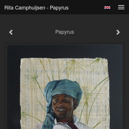
Rita Camphuijsen - Papyrus
Tog
navi
Papyrus