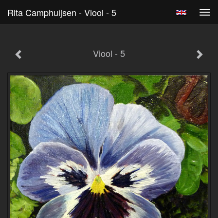
Rita Camphuijsen - Viool - 5
Tog
navi
Viool - 5