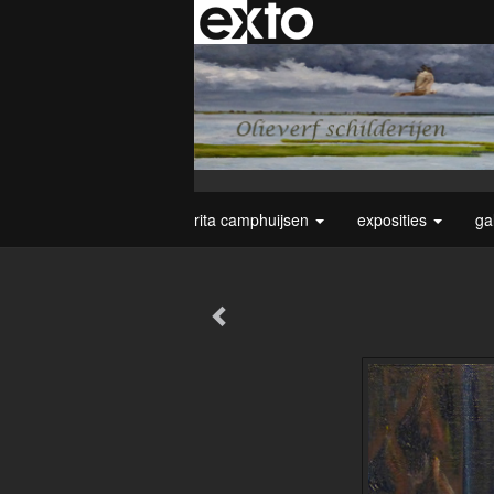
rita camphuijsen
exposities
ga