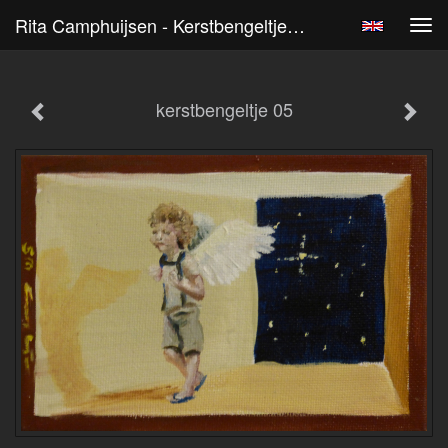
Rita Camphuijsen - Kerstbengeltje 05
Tog
navi
kerstbengeltje 05