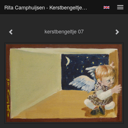
Rita Camphuijsen - Kerstbengeltje 07
Tog
navi
kerstbengeltje 07