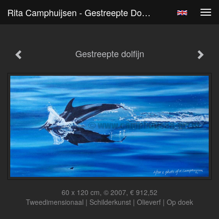
Rita Camphuijsen - Gestreepte Dolfijn
Tog
navi
Gestreepte dolfijn
60 x 120 cm, © 2007, € 912,52
Tweedimensionaal | Schilderkunst | Olieverf | Op doek