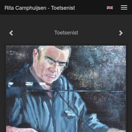
Rita Camphuijsen - Toetsenist
Tog
navi
Toetsenist