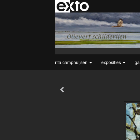
rita camphuijsen
exposities
ga