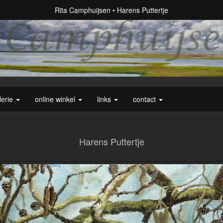
Rita Camphuijsen
Harens Puttertje
lerie
online winkel
links
contact
Harens Puttertje