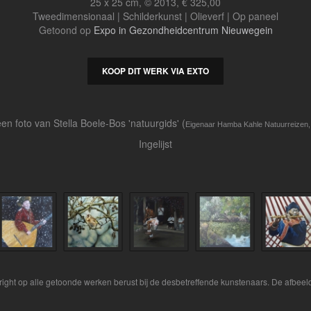
25 x 25 cm, © 2013, € 325,00
Tweedimensionaal | Schilderkunst | Olieverf | Op paneel
Getoond op
Expo in Gezondheidcentrum Nieuwegein
KOOP DIT WERK VIA EXTO
een foto van Stella Boele-Bos 'natuurgids' (
Eigenaar Hamba Kahle Natuurreizen, 
Ingelijst
yright op alle getoonde werken berust bij de desbetreffende kunstenaars. De afbe