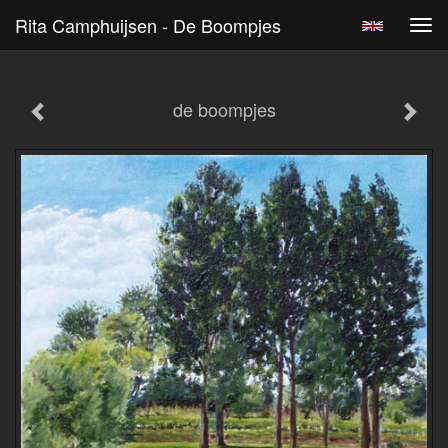
Rita Camphuijsen - De Boompjes
Tog
navi
de boompjes