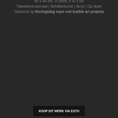
30 x 40 cm, © 2009, € 471,00
Tweedimensionaal | Schilderkunst | Acryl | Op doek
Getoond op
Koningsdag expo met bubble art projects
KOOP DIT WERK VIA EXTO