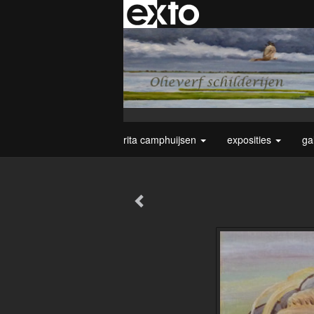
rita camphuijsen
exposities
ga