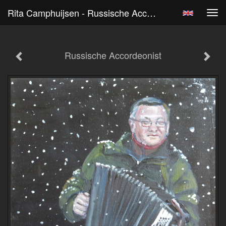
Rita Camphuijsen - Russische Accordeonist
Tog
navi
Russische Accordeonist