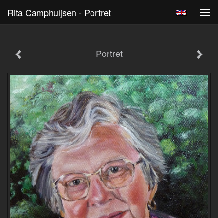
Rita Camphuijsen - Portret
Tog
navi
Portret