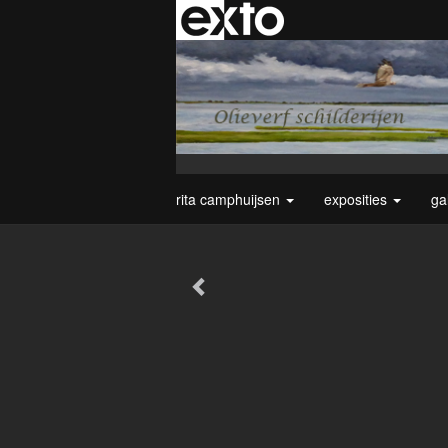
rita camphuijsen
exposities
ga