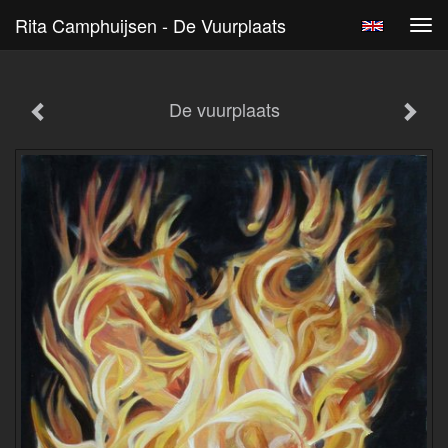
Rita Camphuijsen - De Vuurplaats
Tog
navi
De vuurplaats