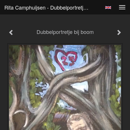
Rita Camphuijsen - Dubbelportretje Bij Boom
Tog
navi
Dubbelportretje bij boom