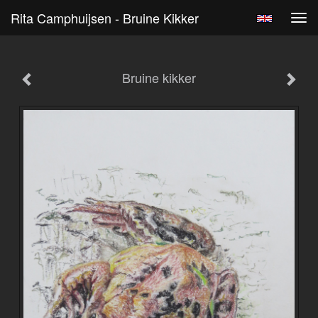
Rita Camphuijsen - Bruine Kikker
Tog
navi
Bruine kikker