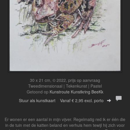
30 x 21 cm, © 2022, prijs op aanvraag
Tweedimensionaal | Tekenkunst | Pastel
Getoond op
Kunstroute Kunstkring BeeKk
Stuur als kunstkaart
Vanaf € 2,95 excl. porto
Er wonen er een aantal in mijn vijver. Regelmatig red ik er één die
in de tuin met de katten beland en verhuis hem tewijl hij zich voor