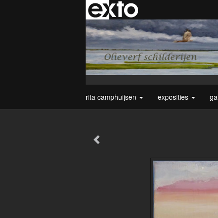
rita camphuijsen
exposities
ga