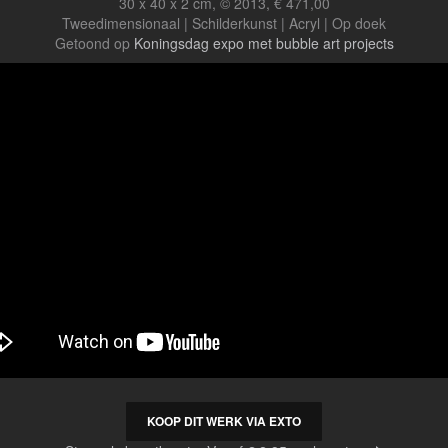
30 x 40 x 2 cm, © 2013, € 471,00
Tweedimensionaal | Schilderkunst | Acryl | Op doek
Getoond op
Koningsdag expo met bubble art projects
KOOP DIT WERK VIA EXTO