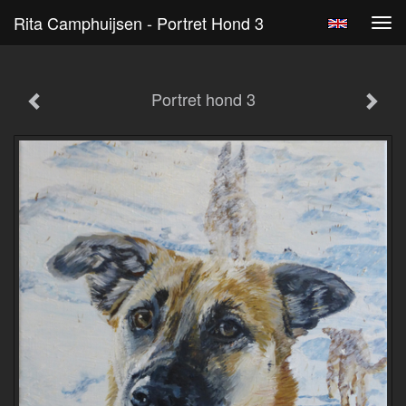
Rita Camphuijsen - Portret Hond 3
Tog
navi
Portret hond 3