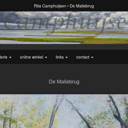
Rita Camphuijsen
De Maliebrug
lerie
online winkel
links
contact
De Maliebrug