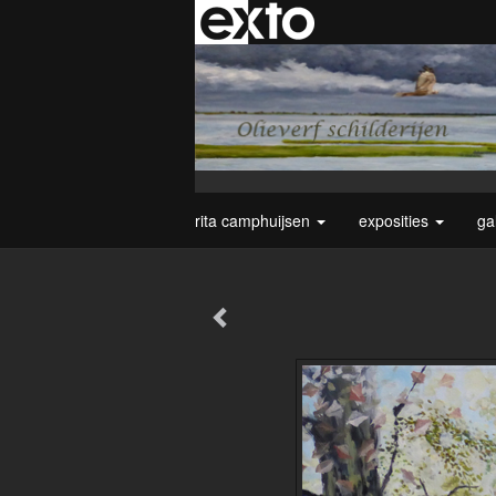
rita camphuijsen
exposities
ga