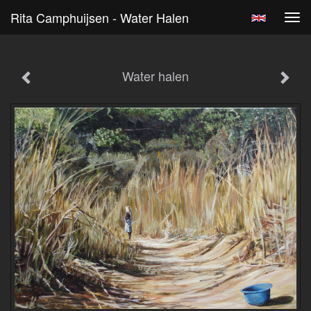
Rita Camphuijsen - Water Halen
Tog
navi
Water halen