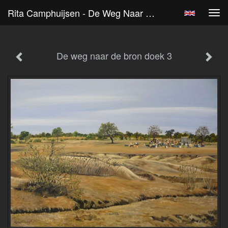
Rita Camphuijsen - De Weg Naar De Bron Doek 3
Tog
navi
De weg naar de bron doek 3