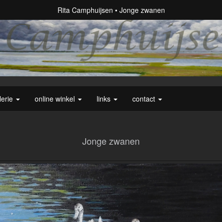
Rita Camphuijsen
Jonge zwanen
lerie
online winkel
links
contact
Jonge zwanen