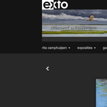
rita camphuijsen
exposities
ga