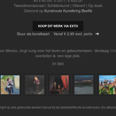
40 x 60 cm, © 2011, € 652,00
Tweedimensionaal | Schilderkunst | Olieverf | Op doek
Getoond op
Kunstroute Kunstkring BeeKk
KOOP DIT WERK VIA EXTO
Stuur als kunstkaart
Vanaf € 2,95 excl. porto
or Mexico, zingt vurig over het leven en gebeurtenissen. Vandaag 11/4
overleden is: een lege plek.
(In lijst)
yright op alle getoonde werken berust bij de desbetreffende kunstenaars. De afbe