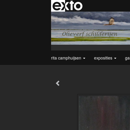
rita camphuijsen
exposities
ga