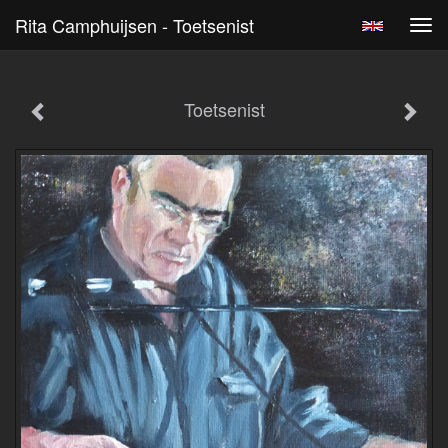
Rita Camphuijsen - Toetsenist
Tog
navi
Toetsenist